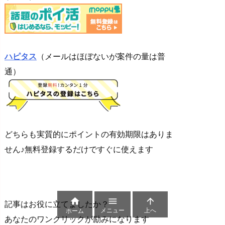
ハピタス
（メールはほぼないが案件の量は普
通）
どちらも実質的にポイントの有効期限はありま
せん♪無料登録するだけですぐに使えます



記事はお役に立てましたか？
メニュー
上へ
ホーム
あなたのワンクリックが励みになります