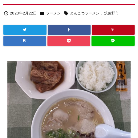

2020年2月22日

ラーメン

とんこつラーメン
,
筑紫野市
B!