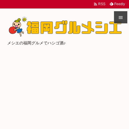

Feedly
RSS


メニュ
メシエの福岡グルメでハシゴ酒♪

サイド

前へ

次へ

検索