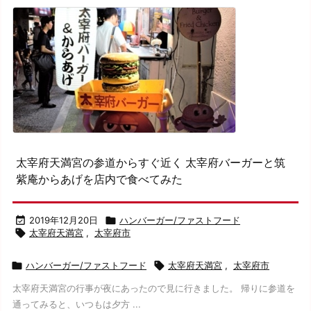
太宰府天満宮の参道からすぐ近く 太宰府バーガーと筑
紫庵からあげを店内で食べてみた

2019年12月20日

ハンバーガー/ファストフード

太宰府天満宮
,
太宰府市

ハンバーガー/ファストフード

太宰府天満宮
,
太宰府市
太宰府天満宮の行事が夜にあったので見に行きました。 帰りに参道を
通ってみると、いつもは夕方 ...