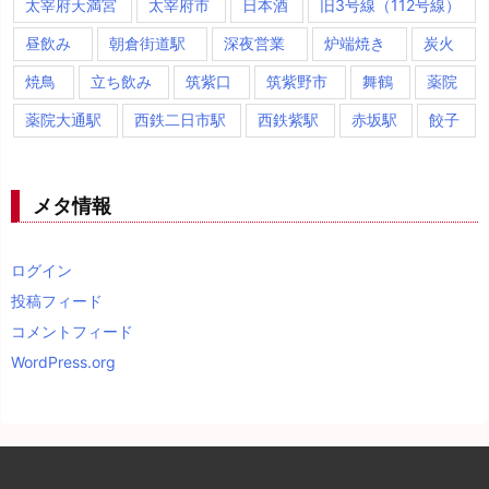
太宰府天満宮
太宰府市
日本酒
旧3号線（112号線）
昼飲み
朝倉街道駅
深夜営業
炉端焼き
炭火
焼鳥
立ち飲み
筑紫口
筑紫野市
舞鶴
薬院
薬院大通駅
西鉄二日市駅
西鉄紫駅
赤坂駅
餃子
メタ情報
ログイン
投稿フィード
コメントフィード
WordPress.org