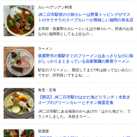
カレー/アジアン料理
JR二日市駅前の小林カレーは野菜トッピングがマス
トのサラサラのスープカレーが美味しい福岡の有名店
太宰府・筑紫野のカレーといえば小林カレー。田舎のお店
なのに福岡県としても上位なの ...
ラーメン
筑紫野市の紫駅すぐのフリーメンはあっさりなのに味
がしっかりまとまっている自家製麺の豚骨ラーメン
駅近のフリーメン。 開店してまだ1年は経ってないみたい
ですが、評判良いですよね。 ...
食堂・定食
【閉店】JR二日市駅のはかた地どりランチ！水炊き
スープのグリーンカレーとチキン南蛮定食
JR二日市駅にある福栄のからあげの「はかた地どり」で
ランチしました。 水炊きスー ...
居酒屋