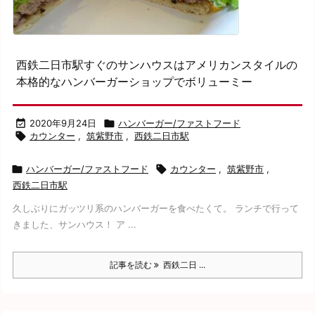
西鉄二日市駅すぐのサンハウスはアメリカンスタイルの
本格的なハンバーガーショップでボリューミー

2020年9月24日

ハンバーガー/ファストフード

カウンター
,
筑紫野市
,
西鉄二日市駅

ハンバーガー/ファストフード

カウンター
,
筑紫野市
,
西鉄二日市駅
久しぶりにガッツリ系のハンバーガーを食べたくて。 ランチで行って
きました、サンハウス！ ア ...
記事を読む
西鉄二日 ...