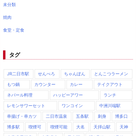
未分類
焼肉
食堂・定食
タグ
JR二日市駅
せんべろ
ちゃんぽん
とんこつラーメン
もつ鍋
カウンター
カレー
テイクアウト
ネパール料理
ハッピーアワー
ランチ
レモンサワーセット
ワンコイン
中洲川端駅
串揚げ・串カツ
二日市温泉
五条駅
刺身
博多口
博多駅
喫煙可
喫煙可能
大名
天拝山駅
天神