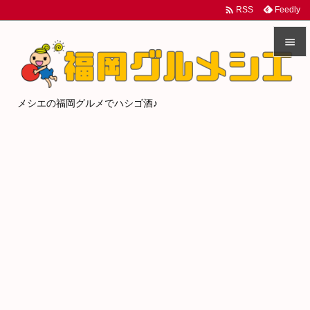

Feedly
RSS


メニュ
メシエの福岡グルメでハシゴ酒♪

サイド

前へ

次へ

検索