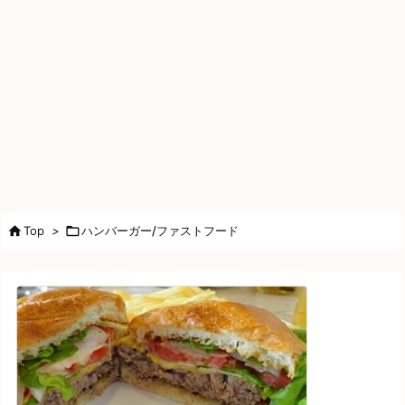

Top
>

ハンバーガー/ファストフード