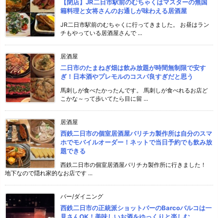
【閉店】JR二日市駅前のむちゃくはマスターの無国
籍料理と女将さんのお通しが味わえる居酒屋
JR二日市駅前のむちゃくに行ってきました。 お昼はラン
チもやっている居酒屋さんで ...
居酒屋
二日市のたまねぎ畑は飲み放題が時間無制限で安す
ぎ！日本酒やプレモルのコスパ良すぎだと思う
馬刺しが食べたかったんです。 馬刺しが食べれるお店ど
こかな～って歩いてたら目に留 ...
居酒屋
西鉄二日市の個室居酒屋バリチカ製作所は自分のスマ
ホでモバイルオーダー！ネットで当日予約でも飲み放
題できる
西鉄二日市の個室居酒屋バリチカ製作所に行きました！
地下なので隠れ家的なお店です ...
バー/ダイニング
西鉄二日市の正統派ショットバーのBarcoバルコは一
見さんOK！美味しいお酒をゆっくりと楽しむ