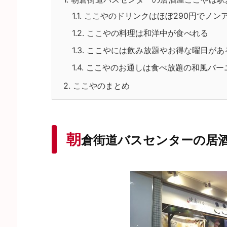
1.1.
ここやのドリンクはほぼ290円でノン
1.2.
ここやの料理は和洋中が食べれる
1.3.
ここやには飲み放題やお得な曜日があ
1.4.
ここやのお通しは食べ放題の和風バー
2.
ここやのまとめ
朝
倉街道バスセンターの居