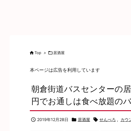

Top
>

居酒屋
本ページは広告を利用しています
朝倉街道バスセンターの居
円でお通しは食べ放題の

2019年12月28日

居酒屋

せんべろ
,
カウ