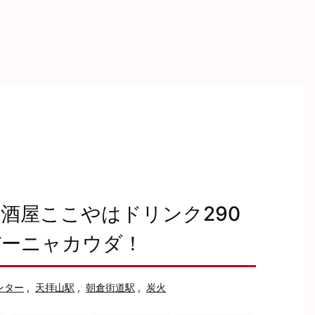
酒屋ここやはドリンク290
バーニャカウダ！
ンター
,
天拝山駅
,
朝倉街道駅
,
炭火