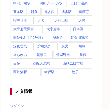
中洲川端駅
串揚げ・串カツ
二日市温泉
五条駅
刺身
博多口
博多駅
喫煙可
喫煙可能
大名
天拝山駅
天神
太宰府天満宮
太宰府市
日本酒
旧3号線（112号線）
昼飲み
朝倉街道駅
深夜営業
炉端焼き
炭火
焼鳥
立ち飲み
筑紫口
筑紫野市
舞鶴
薬院
薬院大通駅
西鉄二日市駅
西鉄紫駅
赤坂駅
餃子
メタ情報
ログイン