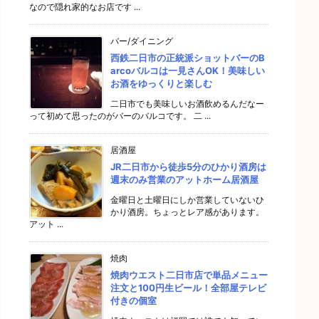
なので隠れ家的なお店です ...
バー/ダイニング
西鉄二日市の正統派ショットバーのB
arcoバルコは一見さんOK！美味しい
お酒をゆっくりと楽しむ
二日市でも美味しいお酒飲めるんだなー
って初めて思ったのがバーのバルコです。 二 ...
居酒屋
JR二日市から徒歩5分のひかり酒房は
週末のみ営業のアットホーム居酒屋
金曜日と土曜日にしか営業していないひ
かり酒房。ちょっとレア感があります。
アット ...
焼肉
焼肉ウエスト二日市店で単品メニュー
注文と100円生ビール！全部屋テレビ
付きの個室