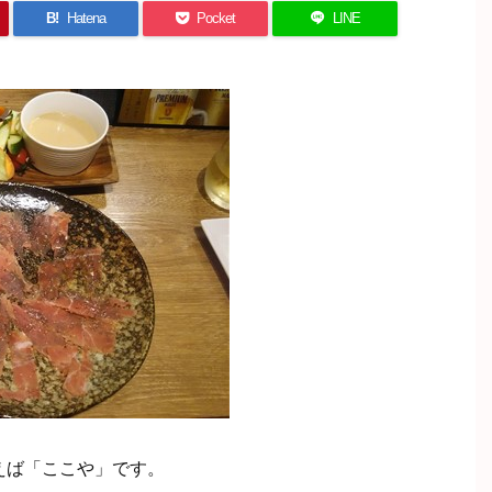
B!
Hatena
Pocket
LINE
えば「ここや」です。