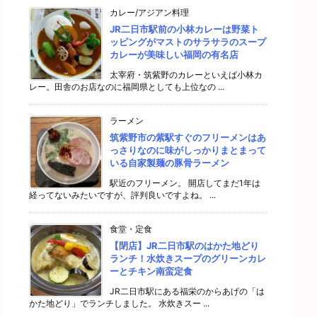
カレー/アジアン料理
JR二日市駅前の小林カレーは野菜ト
ッピングがマストのサラサラのスープ
カレーが美味しい福岡の有名店
太宰府・筑紫野のカレーといえば小林カ
レー。田舎のお店なのに福岡県としても上位なの ...
ラーメン
筑紫野市の紫駅すぐのフリーメンはあ
っさりなのに味がしっかりまとまって
いる自家製麺の豚骨ラーメン
駅近のフリーメン。 開店してまだ1年は
経ってないみたいですが、評判良いですよね。 ...
食堂・定食
【閉店】JR二日市駅のはかた地どり
ランチ！水炊きスープのグリーンカレ
ーとチキン南蛮定食
JR二日市駅にある福栄のからあげの「は
かた地どり」でランチしました。 水炊きスー ...