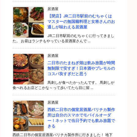
居酒屋
【閉店】JR二日市駅前のむちゃくは
マスターの無国籍料理と女将さんのお
通しが味わえる居酒屋
JR二日市駅前のむちゃくに行ってきまし
た。 お昼はランチもやっている居酒屋さんで ...
居酒屋
二日市のたまねぎ畑は飲み放題が時間
無制限で安すぎ！日本酒やプレモルの
コスパ良すぎだと思う
馬刺しが食べたかったんです。 馬刺しが
食べれるお店どこかな～って歩いてたら目に留 ...
居酒屋
西鉄二日市の個室居酒屋バリチカ製作
所は自分のスマホでモバイルオーダ
ー！ネットで当日予約でも飲み放題で
きる
西鉄二日市の個室居酒屋バリチカ製作所に行きました！ 地下