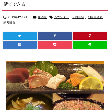
階でできる

2019年12月24日

居酒屋

カウンター
,
天拝山駅
,
朝倉街道駅
,
筑紫野市
B!