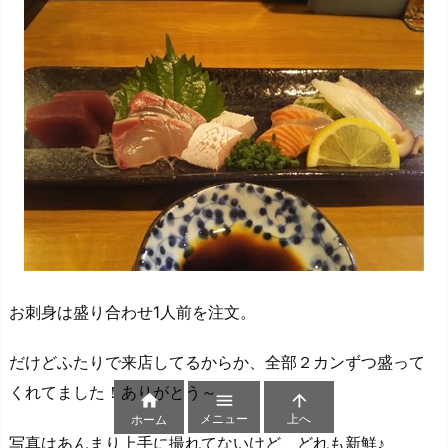
お刺身は盛り合わせ1人前を注文。
だけどふたりで来店してるからか、全部２カンずつ盛って
くれてました！ありがとう～



メニュー
上へ
ホーム
写真はあんまり上手に撮れてないけど、どれも新鮮♪