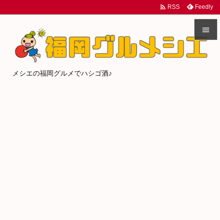

Feedly
RSS


メニュ
メシエの福岡グルメでハシゴ酒♪

サイド

前へ

次へ

検索