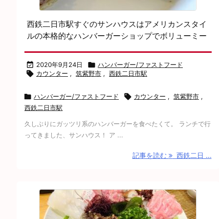
西鉄二日市駅すぐのサンハウスはアメリカンスタイ
ルの本格的なハンバーガーショップでボリューミー

2020年9月24日

ハンバーガー/ファストフード

カウンター
,
筑紫野市
,
西鉄二日市駅

ハンバーガー/ファストフード

カウンター
,
筑紫野市
,
西鉄二日市駅
久しぶりにガッツリ系のハンバーガーを食べたくて。 ランチで行
ってきました、サンハウス！ ア ...
記事を読む
西鉄二日 ...