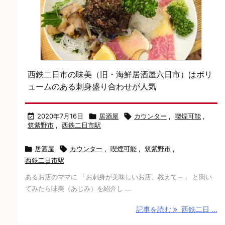
西鉄二日市の味美（旧・海鮮居酒屋六日市）はボリ
ュームのある刺身盛り合わせが人気

2020年7月16日

居酒屋

カウンター
,
喫煙可能
,
筑紫野市
,
西鉄二日市駅

居酒屋

カウンター
,
喫煙可能
,
筑紫野市
,
西鉄二日市駅
あるお店のママに 「お刺身が美味しいお店、教えて～」 と聞い
てみたら味美（あじみ）を紹介し ...
記事を読む
西鉄二日 ...