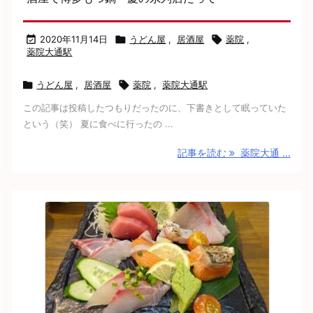

2020年11月14日

うどん屋
,
居酒屋

薬院
,
薬院大通駅

うどん屋
,
居酒屋

薬院
,
薬院大通駅
この記事は投稿したつもりだったのに、下書きとして眠っていた
という（笑） 夏に食べに行ったの ...
記事を読む
薬院大通 ...