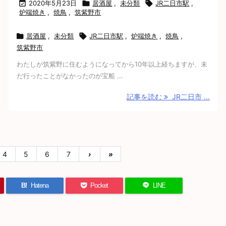

2020年5月23日

居酒屋
,
未分類

JR二日市駅
,
炉端焼き
,
焼鳥
,
筑紫野市

居酒屋
,
未分類

JR二日市駅
,
炉端焼き
,
焼鳥
,
筑紫野市
わたしが筑紫野に住むようになってから10年以上経ちますが、未
だ行ったことがなかったのが宝船 ...
記事を読む
JR二日市 ...
4
5
6
7
›
»
B!
Hatena
Pocket
LINE