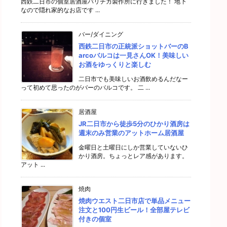
西鉄二日市の個室居酒屋バリチカ製作所に行きました！ 地下
なので隠れ家的なお店です ...
バー/ダイニング
西鉄二日市の正統派ショットバーのB
arcoバルコは一見さんOK！美味しい
お酒をゆっくりと楽しむ
二日市でも美味しいお酒飲めるんだなー
って初めて思ったのがバーのバルコです。 二 ...
居酒屋
JR二日市から徒歩5分のひかり酒房は
週末のみ営業のアットホーム居酒屋
金曜日と土曜日にしか営業していないひ
かり酒房。ちょっとレア感があります。
アット ...
焼肉
焼肉ウエスト二日市店で単品メニュー
注文と100円生ビール！全部屋テレビ
付きの個室