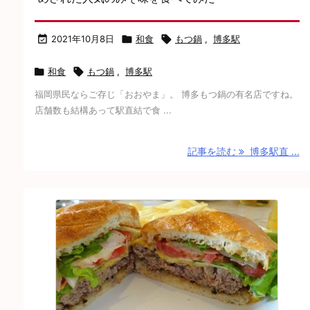

2021年10月8日

和食

もつ鍋
,
博多駅

和食

もつ鍋
,
博多駅
福岡県民ならご存じ「おおやま」。 博多もつ鍋の有名店ですね。
店舗数も結構あって駅直結で食 ...
記事を読む
博多駅直 ...