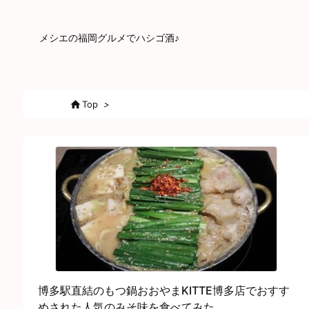
メシエの福岡グルメでハシゴ酒♪

Top
>
博多駅直結のもつ鍋おおやまKITTE博多店でおすす
めされた人気のみそ味を食べてみた