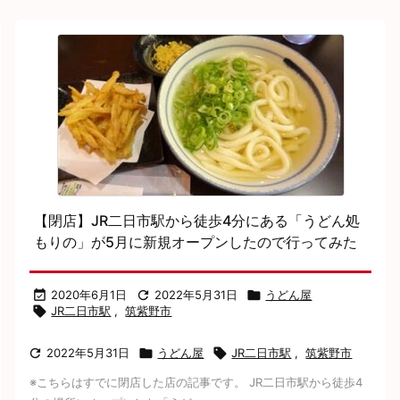
【閉店】JR二日市駅から徒歩4分にある「うどん処
もりの」が5月に新規オープンしたので行ってみた

2020年6月1日

2022年5月31日

うどん屋

JR二日市駅
,
筑紫野市

2022年5月31日

うどん屋

JR二日市駅
,
筑紫野市
※こちらはすでに閉店した店の記事です。 JR二日市駅から徒歩4