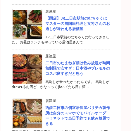
居酒屋
【閉店】JR二日市駅前のむちゃくは
マスターの無国籍料理と女将さんのお
通しが味わえる居酒屋
JR二日市駅前のむちゃくに行ってきまし
た。 お昼はランチもやっている居酒屋さんで ...
居酒屋
二日市のたまねぎ畑は飲み放題が時間
無制限で安すぎ！日本酒やプレモルの
コスパ良すぎだと思う
馬刺しが食べたかったんです。 馬刺しが
食べれるお店どこかな～って歩いてたら目に留 ...
居酒屋
西鉄二日市の個室居酒屋バリチカ製作
所は自分のスマホでモバイルオーダ
ー！ネットで当日予約でも飲み放題で
きる