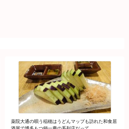
薬院大通の唄う稲穂はうどんマップも訪れた和食居
酒屋で博多もつ鍋一慶の系列店だって