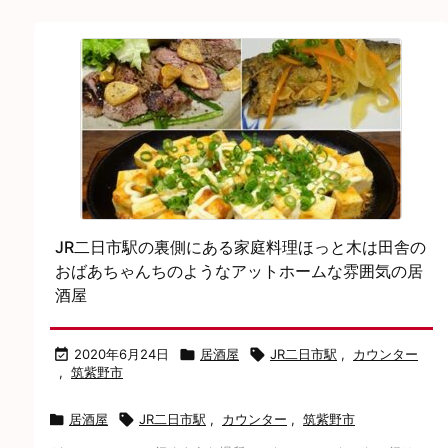
JR二日市駅の裏側にある家庭料理ほっと木は田舎の
おばあちゃんちのようなアットホームな雰囲気の居
酒屋

2020年6月24日

居酒屋

JR二日市駅
,
カウンター
,
筑紫野市

居酒屋

JR二日市駅
,
カウンター
,
筑紫野市