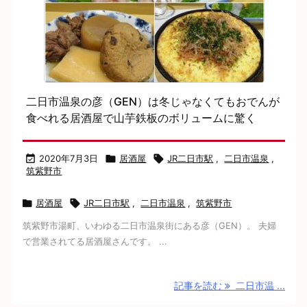
二日市温泉の彦（GEN）は冬じゃなくてもおでんが
食べれる居酒屋で山芋鉄板のボリュームに驚く

2020年7月3日

居酒屋

JR二日市駅
,
二日市温泉
,
筑紫野市

居酒屋

JR二日市駅
,
二日市温泉
,
筑紫野市
筑紫野市湯町、いわゆる二日市温泉街にある彦（GEN）。 夫婦
で営業されてる居酒屋さんです。 ...
記事を読む
二日市温 ...