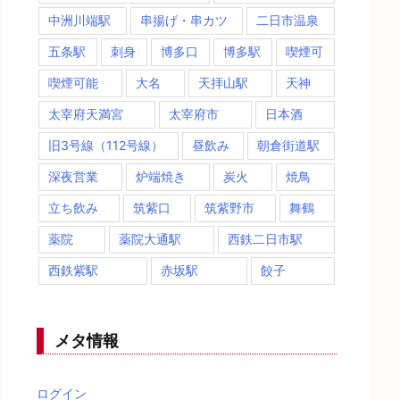
中洲川端駅
串揚げ・串カツ
二日市温泉
五条駅
刺身
博多口
博多駅
喫煙可
喫煙可能
大名
天拝山駅
天神
太宰府天満宮
太宰府市
日本酒
旧3号線（112号線）
昼飲み
朝倉街道駅
深夜営業
炉端焼き
炭火
焼鳥
立ち飲み
筑紫口
筑紫野市
舞鶴
薬院
薬院大通駅
西鉄二日市駅
西鉄紫駅
赤坂駅
餃子
メタ情報
ログイン