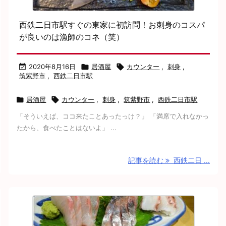
西鉄二日市駅すぐの東家に初訪問！お刺身のコスパ
が良いのは漁師のコネ（笑）

2020年8月16日

居酒屋

カウンター
,
刺身
,
筑紫野市
,
西鉄二日市駅

居酒屋

カウンター
,
刺身
,
筑紫野市
,
西鉄二日市駅
「そういえば、ココ来たことあったっけ？」 「満席で入れなかっ
たから、食べたことはないよ」 ...
記事を読む
西鉄二日 ...