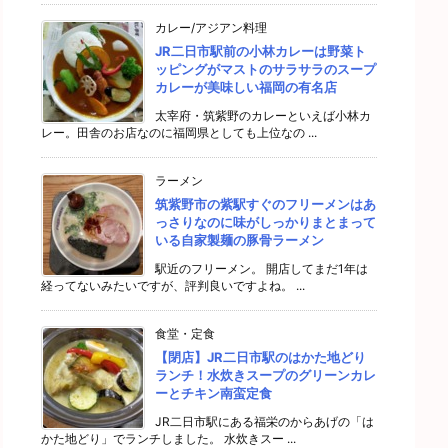
カレー/アジアン料理
JR二日市駅前の小林カレーは野菜ト
ッピングがマストのサラサラのスープ
カレーが美味しい福岡の有名店
太宰府・筑紫野のカレーといえば小林カ
レー。田舎のお店なのに福岡県としても上位なの ...
ラーメン
筑紫野市の紫駅すぐのフリーメンはあ
っさりなのに味がしっかりまとまって
いる自家製麺の豚骨ラーメン
駅近のフリーメン。 開店してまだ1年は
経ってないみたいですが、評判良いですよね。 ...
食堂・定食
【閉店】JR二日市駅のはかた地どり
ランチ！水炊きスープのグリーンカレ
ーとチキン南蛮定食
JR二日市駅にある福栄のからあげの「は
かた地どり」でランチしました。 水炊きスー ...