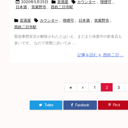

2020年5月25日

居酒屋

カウンター
,
喫煙可
,
日本酒
,
筑紫野市
,
西鉄二日市駅

居酒屋

カウンター
,
喫煙可
,
日本酒
,
筑紫野市
,
西鉄二日市駅
緊急事態宣言が解除されたとはいえ、まだまだ休業中の飲食店も
多いです。 なので実際に歩いてみ ...
記事を読む
西鉄二日 ...
«
‹
1
2
3
Twitter
Facebook
Pin it