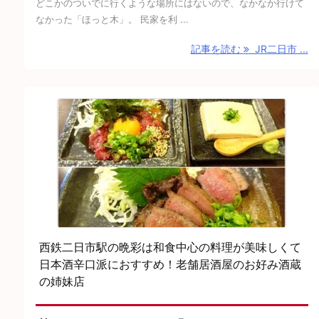
どこかのついでに行くような場所にはないので、なかなか行けて
なかった「ほっと木」。 民家を利 ...
記事を読む
JR二日市 ...
西鉄二日市駅の晩彩は和食中心の料理が美味しくて
日本酒辛口派におすすめ！老舗居酒屋のお好み酒蔵
の姉妹店