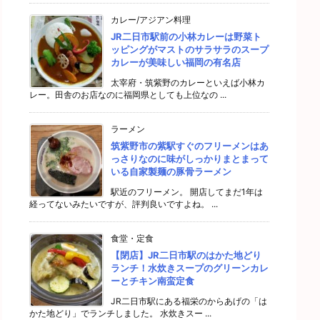
カレー/アジアン料理
JR二日市駅前の小林カレーは野菜ト
ッピングがマストのサラサラのスープ
カレーが美味しい福岡の有名店
太宰府・筑紫野のカレーといえば小林カ
レー。田舎のお店なのに福岡県としても上位なの ...
ラーメン
筑紫野市の紫駅すぐのフリーメンはあ
っさりなのに味がしっかりまとまって
いる自家製麺の豚骨ラーメン
駅近のフリーメン。 開店してまだ1年は
経ってないみたいですが、評判良いですよね。 ...
食堂・定食
【閉店】JR二日市駅のはかた地どり
ランチ！水炊きスープのグリーンカレ
ーとチキン南蛮定食
JR二日市駅にある福栄のからあげの「は
かた地どり」でランチしました。 水炊きスー ...