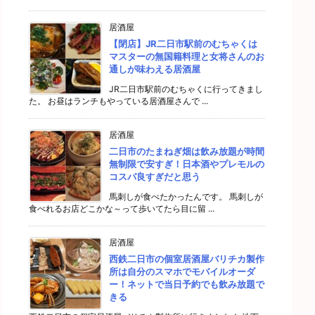
居酒屋
【閉店】JR二日市駅前のむちゃくは
マスターの無国籍料理と女将さんのお
通しが味わえる居酒屋
JR二日市駅前のむちゃくに行ってきまし
た。 お昼はランチもやっている居酒屋さんで ...
居酒屋
二日市のたまねぎ畑は飲み放題が時間
無制限で安すぎ！日本酒やプレモルの
コスパ良すぎだと思う
馬刺しが食べたかったんです。 馬刺しが
食べれるお店どこかな～って歩いてたら目に留 ...
居酒屋
西鉄二日市の個室居酒屋バリチカ製作
所は自分のスマホでモバイルオーダ
ー！ネットで当日予約でも飲み放題で
きる