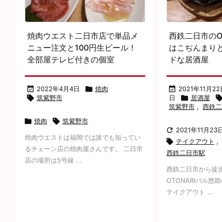
焼肉ウエスト二日市店で単品メ
西鉄二日市のO
ニュー注文と100円生ビール！
はこぢんまり
全部屋テレビ付きの個室
ドな居酒屋

2022年4月4日

焼肉

2021年11月22

筑紫野市
日

居酒屋
筑紫野市
,
西鉄二

焼肉

筑紫野市

2021年11月23
焼肉ウエストは福岡では誰でも知ってい

テイクアウト
,
るチェーン店の焼肉屋さんです。 二日市
西鉄二日市駅
店の場所は5号線 ...
西鉄二日市から徒
OTONARIバル
テイクアウト ...