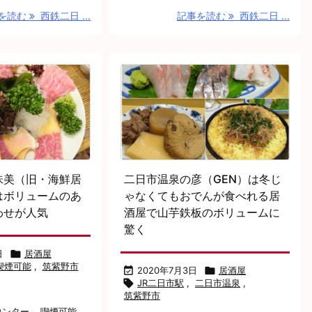
を読む
西鉄二日 ...
記事を読む
西鉄二日 ...
味美（旧・海鮮居
二日市温泉の彦（GEN）は冬じ
はボリュームのあ
ゃなくてもおでんが食べれる居
わせが人気
酒屋で山芋鉄板のボリュームに
驚く
日

居酒屋
喫煙可能
,
筑紫野市

2020年7月3日

居酒屋

JR二日市駅
,
二日市温泉
,
筑紫野市
ウンター
,
喫煙可能
,