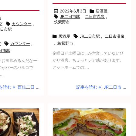

2022年6月3日

居酒屋

JR二日市駅
,
二日市温泉
,
日
筑紫野市
グ

カウンター
,
日市駅

居酒屋

JR二日市駅
,
二日市温泉
,
筑紫野市
グ

カウンター
,
日市駅
金曜日と土曜日にしか営業していないひ
かり酒房。ちょっとレア感があります。
いお酒飲めるんだなー
アットホームでの ...
のがバーのバルコで
..
を読む
西鉄二日 ...
記事を読む
JR二日市 ...