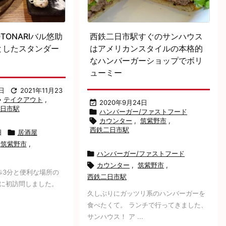
TONARIバル悠助
西鉄二日市駅すぐのサンハウス
としたスタンダー
はアメリカンスタイルの本格的
なハンバーガーショップでボリ
ューミー
日

2021年11月23

テイクアウト
,

2020年9月24日
日市駅

ハンバーガー/ファストフード

カウンター
,
筑紫野市
,
西鉄二日市駅
日

居酒屋
筑紫野市
,

ハンバーガー/ファストフード

カウンター
,
筑紫野市
,
歩3分と便利な場所の
西鉄二日市駅
悠助に初訪問しました。
久しぶりにガッツリ系のハンバーガーを
食べたくて。 ランチで行ってきました、
サンハウス！ ア ...