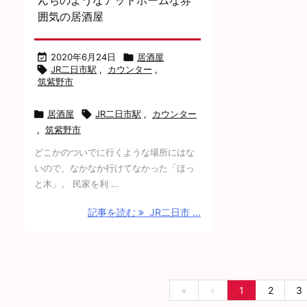
んちのようなアットホームな雰
囲気の居酒屋

2020年6月24日

居酒屋

JR二日市駅
,
カウンター
,
筑紫野市

居酒屋

JR二日市駅
,
カウンター
,
筑紫野市
どこかのついでに行くような場所にはな
いので、なかなか行けてなかった「ほっ
と木」。 民家を利 ...
記事を読む
JR二日市 ...
«
‹
1
2
3