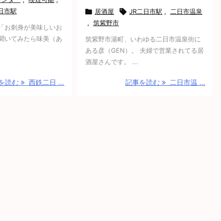
日市駅

居酒屋

JR二日市駅
,
二日市温泉
,
筑紫野市
 「お刺身が美味しいお
と聞いてみたら味美（あ
筑紫野市湯町、いわゆる二日市温泉街に
ある彦（GEN）。 夫婦で営業されてる居
酒屋さんです。 ...
を読む
西鉄二日 ...
記事を読む
二日市温 ...