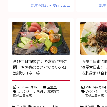
記事を読む
焼肉ウエ ...
記事
西鉄二日市駅すぐの東家に初訪
西鉄二日市の
問！お刺身のコスパが良いのは
酒屋六日市）
漁師のコネ（笑）
る刺身盛り合

2020年8月16日

居酒屋

2020年7月16

カウンター
,
刺身
,
筑紫野市
,

カウンター
,
西鉄二日市駅
,
西鉄二日市駅

居酒屋

カウンター
,
刺身
,

居酒屋

カ