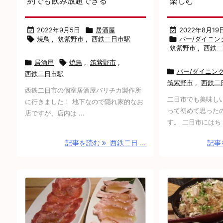
約でも飲み放題できる
楽しむ

2022年9月5日

居酒屋

2022年8月19

焼鳥
,
筑紫野市
,
西鉄二日市駅

バー/ダイニン
筑紫野市
,
西鉄二

居酒屋

焼鳥
,
筑紫野市
,

バー/ダイニン
西鉄二日市駅
筑紫野市
,
西鉄二
西鉄二日市の個室居酒屋バリチカ製作所
二日市でも美味し
に行きました！ 地下なので隠れ家的なお
って初めて思った
店ですが、店内は ...
す。 二日市にはち .
記事を読む
西鉄二日 ...
記事